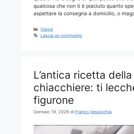
qualcosa che non ti è piaciuto quanto spera
aspettare la consegna a domicilio, o ma
Categorie
Viaggi
Lascia un commento
L’antica ricetta dell
chiacchiere: ti lecche
figurone
Gennaio 19, 2026
di
Franco Vessicchia