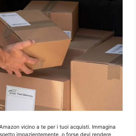
mazon vicino a te per i tuoi acquisti. Immagina
aspetto impazientemente, o forse devi rendere